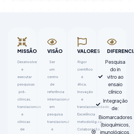
MISSÃO
VISÃO
VALORES
DIFERENCI
Pesquisa
Desenvolver
Ser
Rigor
do in
e
um
científico
vitro ao
executar
centro
e
ensaio
pesquisas
de
ética,
clínico
pré-
referência
Inovação
clínicas,
internacional
e
Integração
translacionais
em
translacionalidade,
de:
e
pesquisa
Excelência
Biomarcadores
clínicas
translacional
metodológica,
(bioquímicos,
de
e
Colaboração
imunológicos,