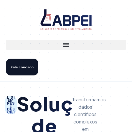
Fale conosco
Soluções
LIDERANÇA
Transformamos
EM
PESQUISA
dados
E
DESENVOLVIMENTO
CIENTÍFICO
científicos
de
complexos
em