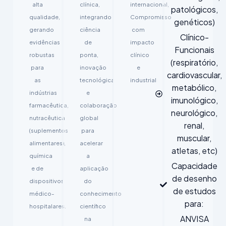
alta
clínica,
internacional,
patológicos,
qualidade,
integrando
Compromisso
genéticos)
gerando
ciência
com
Clínico-
evidências
de
impacto
Funcionais
robustas
ponta,
clínico
(respiratório,
para
inovação
e
cardiovascular,
as
tecnológica
industrial
metabólico,
indústrias
e
imunológico,
farmacêutica,
colaboração
neurológico,
nutracêutica
global
renal,
(suplementos
para
muscular,
alimentares),
acelerar
atletas, etc)
química
a
Capacidade
e de
aplicação
de desenho
dispositivos
do
de estudos
médico-
conhecimento
para:
hospitalares.
científico
ANVISA
na